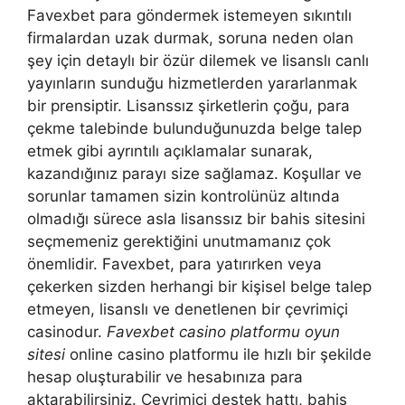
Favexbet para göndermek istemeyen sıkıntılı
firmalardan uzak durmak, soruna neden olan
şey için detaylı bir özür dilemek ve lisanslı canlı
yayınların sunduğu hizmetlerden yararlanmak
bir prensiptir. Lisanssız şirketlerin çoğu, para
çekme talebinde bulunduğunuzda belge talep
etmek gibi ayrıntılı açıklamalar sunarak,
kazandığınız parayı size sağlamaz. Koşullar ve
sorunlar tamamen sizin kontrolünüz altında
olmadığı sürece asla lisanssız bir bahis sitesini
seçmemeniz gerektiğini unutmamanız çok
önemlidir. Favexbet, para yatırırken veya
çekerken sizden herhangi bir kişisel belge talep
etmeyen, lisanslı ve denetlenen bir çevrimiçi
casinodur.
Favexbet casino platformu oyun
sitesi
online casino platformu ile hızlı bir şekilde
hesap oluşturabilir ve hesabınıza para
aktarabilirsiniz. Çevrimiçi destek hattı, bahis