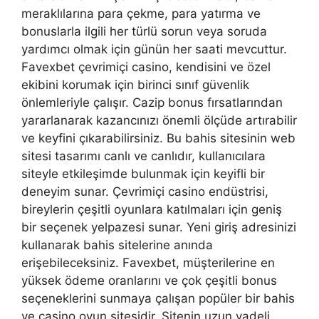
meraklılarına para çekme, para yatırma ve
bonuslarla ilgili her türlü sorun veya soruda
yardımcı olmak için günün her saati mevcuttur.
Favexbet çevrimiçi casino, kendisini ve özel
ekibini korumak için birinci sınıf güvenlik
önlemleriyle çalışır. Cazip bonus fırsatlarından
yararlanarak kazancınızı önemli ölçüde artırabilir
ve keyfini çıkarabilirsiniz. Bu bahis sitesinin web
sitesi tasarımı canlı ve canlıdır, kullanıcılara
siteyle etkileşimde bulunmak için keyifli bir
deneyim sunar. Çevrimiçi casino endüstrisi,
bireylerin çeşitli oyunlara katılmaları için geniş
bir seçenek yelpazesi sunar. Yeni giriş adresinizi
kullanarak bahis sitelerine anında
erişebileceksiniz. Favexbet, müşterilerine en
yüksek ödeme oranlarını ve çok çeşitli bonus
seçeneklerini sunmaya çalışan popüler bir bahis
ve casino oyun sitesidir. Sitenin uzun vadeli