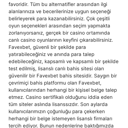
favoridir. Tüm bu alternatifler arasından ilgi
alanlarınıza ve becerilerinize uygun seçeneği
belirleyerek para kazanabilirsiniz. Çok çeşitli
oyun seçenekleri arasından seçim yapmakta
zorlanıyorsanız, gerçek bir casino ortamında
canlı casino oyunlarının keyfini çıkarabilirsiniz.
Favexbet, güvenli bir şekilde para
yatırabileceğiniz ve anında para talep
edebileceğiniz, kapsamlı ve kapsamlı bir şekilde
test edilmiş, lisanslı canlı bahis sitesi olan
güvenilir bir Favexbet bahis sitesidir. Saygın bir
çevrimiçi bahis platformu olan Favexbet,
kullanıcılarından herhangi bir kişisel belge talep
etmez. Casino sertifikalı olduğunu iddia eden
tüm siteler aslında lisanssızdır. Son aylarda
kullanıcılarımızın çoğunluğu para çekerken
herhangi bir belge istemeyen lisanslı firmaları
tercih ediyor. Bunun nedenlerine baktığımızda