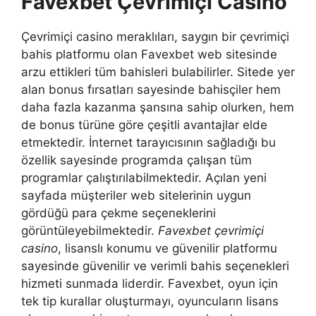
Favexbet Çevrimiçi Casino
Çevrimiçi casino meraklıları, saygın bir çevrimiçi
bahis platformu olan Favexbet web sitesinde
arzu ettikleri tüm bahisleri bulabilirler. Sitede yer
alan bonus fırsatları sayesinde bahisçiler hem
daha fazla kazanma şansına sahip olurken, hem
de bonus türüne göre çeşitli avantajlar elde
etmektedir. İnternet tarayıcısının sağladığı bu
özellik sayesinde programda çalışan tüm
programlar çalıştırılabilmektedir. Açılan yeni
sayfada müşteriler web sitelerinin uygun
gördüğü para çekme seçeneklerini
görüntüleyebilmektedir.
Favexbet çevrimiçi
casino
, lisanslı konumu ve güvenilir platformu
sayesinde güvenilir ve verimli bahis seçenekleri
hizmeti sunmada liderdir. Favexbet, oyun için
tek tip kurallar oluşturmayı, oyuncuların lisans