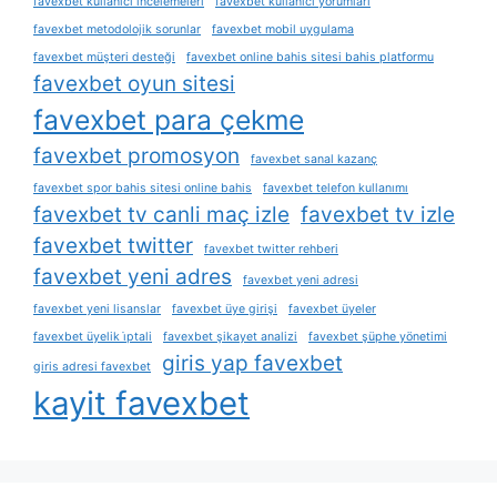
favexbet kullanıcı i̇ncelemeleri
favexbet kullanıcı yorumları
favexbet metodolojik sorunlar
favexbet mobil uygulama
favexbet müşteri desteği
favexbet online bahis sitesi bahis platformu
favexbet oyun sitesi
favexbet para çekme
favexbet promosyon
favexbet sanal kazanç
favexbet spor bahis sitesi online bahis
favexbet telefon kullanımı
favexbet tv canli maç izle
favexbet tv izle
favexbet twitter
favexbet twitter rehberi
favexbet yeni adres
favexbet yeni adresi
favexbet yeni lisanslar
favexbet üye girişi
favexbet üyeler
favexbet üyelik i̇ptali
favexbet şikayet analizi
favexbet şüphe yönetimi
giris yap favexbet
giris adresi favexbet
kayit favexbet