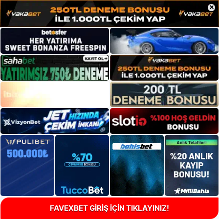
×
FAVEXBET GİRİŞ İÇİN TIKLAYINIZ!