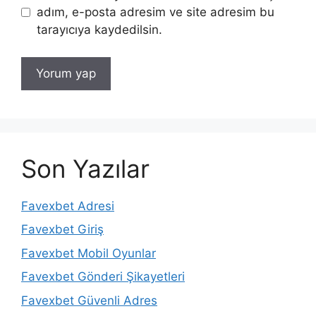
adım, e-posta adresim ve site adresim bu
tarayıcıya kaydedilsin.
Son Yazılar
Favexbet Adresi
Favexbet Giriş
Favexbet Mobil Oyunlar
Favexbet Gönderi Şikayetleri
Favexbet Güvenli Adres