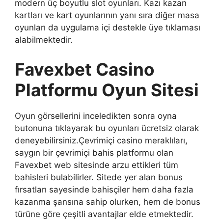
modern üç boyutlu slot oyunları. Kazı kazan
kartları ve kart oyunlarının yanı sıra diğer masa
oyunları da uygulama içi destekle üye tıklaması
alabilmektedir.
Favexbet Casino
Platformu Oyun Sitesi
Oyun görsellerini inceledikten sonra oyna
butonuna tıklayarak bu oyunları ücretsiz olarak
deneyebilirsiniz.Çevrimiçi casino meraklıları,
saygın bir çevrimiçi bahis platformu olan
Favexbet web sitesinde arzu ettikleri tüm
bahisleri bulabilirler. Sitede yer alan bonus
fırsatları sayesinde bahisçiler hem daha fazla
kazanma şansına sahip olurken, hem de bonus
türüne göre çeşitli avantajlar elde etmektedir.