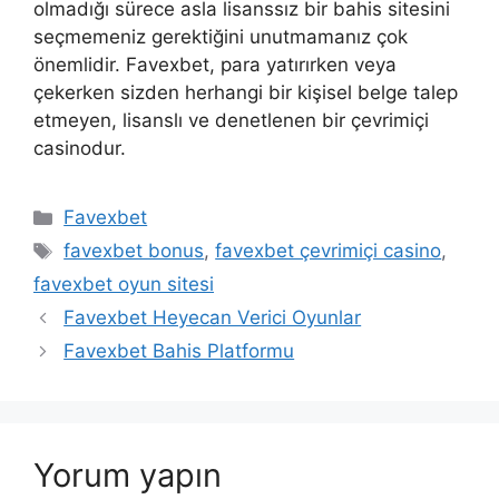
olmadığı sürece asla lisanssız bir bahis sitesini
seçmemeniz gerektiğini unutmamanız çok
önemlidir. Favexbet, para yatırırken veya
çekerken sizden herhangi bir kişisel belge talep
etmeyen, lisanslı ve denetlenen bir çevrimiçi
casinodur.
Kategoriler
Favexbet
Etiketler
favexbet bonus
,
favexbet çevrimiçi casino
,
favexbet oyun sitesi
Favexbet Heyecan Verici Oyunlar
Favexbet Bahis Platformu
Yorum yapın