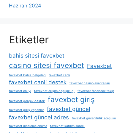
Haziran 2024
Etiketler
bahis sitesi favexbet
casino sitesi favexbet
Favexbet
favexbet bahis belgeleri
favexbet canli
favexbet canli destek
favexbet casino avantajları
favexbet en i̇yi
favexbet erişim değişikliği
favexbet facebook takip
favexbet giriş
favexbet gerçek destek
favexbet güncel
favexbet giriş yapanlar
favexbet güncel adres
favexbet güvenilirlik sorgusu
favexbet i̇nceleme okuma
favexbet katılım süreci