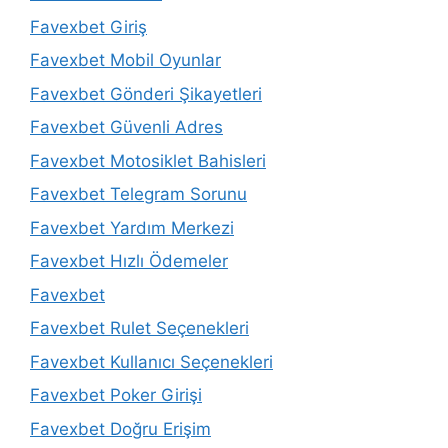
Favexbet Giriş
Favexbet Mobil Oyunlar
Favexbet Gönderi Şikayetleri
Favexbet Güvenli Adres
Favexbet Motosiklet Bahisleri
Favexbet Telegram Sorunu
Favexbet Yardım Merkezi
Favexbet Hızlı Ödemeler
Favexbet
Favexbet Rulet Seçenekleri
Favexbet Kullanıcı Seçenekleri
Favexbet Poker Girişi
Favexbet Doğru Erişim