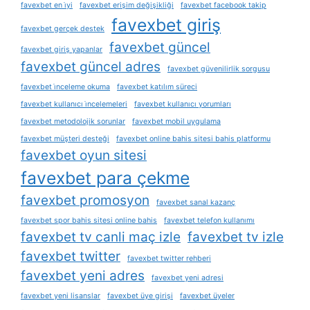
favexbet en i̇yi
favexbet erişim değişikliği
favexbet facebook takip
favexbet giriş
favexbet gerçek destek
favexbet güncel
favexbet giriş yapanlar
favexbet güncel adres
favexbet güvenilirlik sorgusu
favexbet i̇nceleme okuma
favexbet katılım süreci
favexbet kullanıcı i̇ncelemeleri
favexbet kullanıcı yorumları
favexbet metodolojik sorunlar
favexbet mobil uygulama
favexbet müşteri desteği
favexbet online bahis sitesi bahis platformu
favexbet oyun sitesi
favexbet para çekme
favexbet promosyon
favexbet sanal kazanç
favexbet spor bahis sitesi online bahis
favexbet telefon kullanımı
favexbet tv canli maç izle
favexbet tv izle
favexbet twitter
favexbet twitter rehberi
favexbet yeni adres
favexbet yeni adresi
favexbet yeni lisanslar
favexbet üye girişi
favexbet üyeler