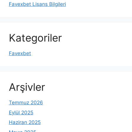
Favexbet Lisans Bilgileri
Kategoriler
Favexbet
Arşivler
Temmuz 2026
Eylül 2025
Haziran 2025